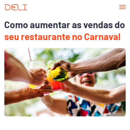
Tog
nav
Como aumentar as vendas do
seu restaurante no Carnaval