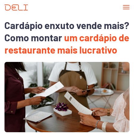
Tog
nav
Cardápio enxuto vende mais?
Como montar
um cardápio de
restaurante mais lucrativo