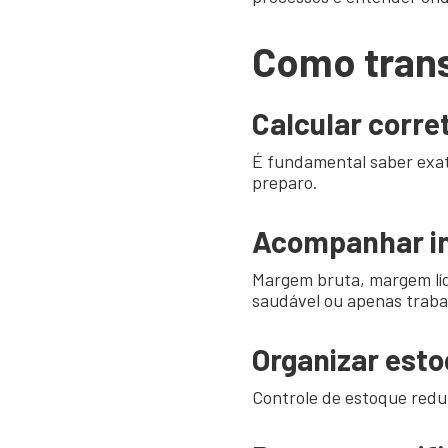
Como trans
Calcular corre
É fundamental saber exat
preparo.
Acompanhar in
Margem bruta, margem líq
saudável ou apenas traba
Organizar est
Controle de estoque reduz