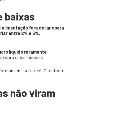
e baixas
e alimentação fora do lar opera
riar entre 2% e 5%
,
lucro líquido raramente
 de obra e dos insumos.
sformam em lucro real. O restante
as não viram