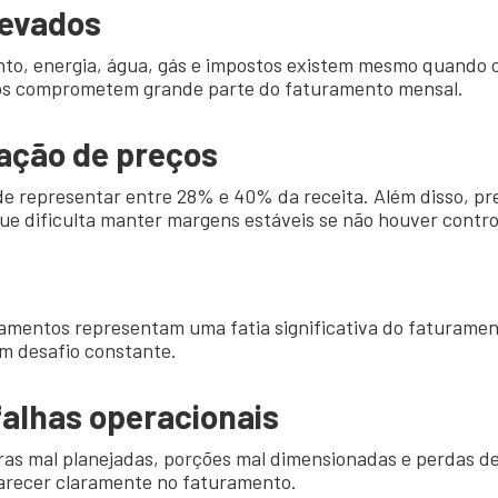
levados
nto, energia, água, gás e impostos existem mesmo quando 
tos comprometem grande parte do faturamento mensal.
ação de preços
de representar entre 28% e 40% da receita. Além disso, pr
ue dificulta manter margens estáveis se não houver control
namentos representam uma fatia significativa do faturamen
um desafio constante.
falhas operacionais
as mal planejadas, porções mal dimensionadas e perdas de
arecer claramente no faturamento.