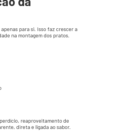
ção da
enas para si. Isso faz crescer a
idade na montagem dos pratos.
o
sperdício, reaproveitamento de
ente, direta e ligada ao sabor.