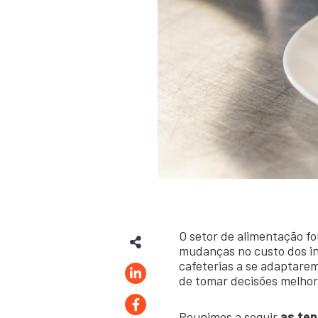
O setor de alimentação f
mudanças no custo dos in
cafeterias a se adaptare
de tomar decisões melhore
Reunimos a seguir
as ten